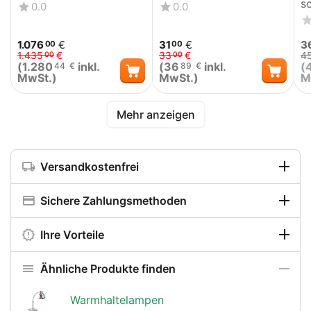
s
0.0
0.0
1.076
€
31
€
3
00
00
1.435
€
33
€
4
00
00
(
1.280
inkl.
(
36
inkl.
(
44
€
89
€
MwSt.)
MwSt.)
M
Mehr anzeigen
Versandkostenfrei
Sichere Zahlungsmethoden
Ihre Vorteile
Ähnliche Produkte finden
Warmhaltelampen