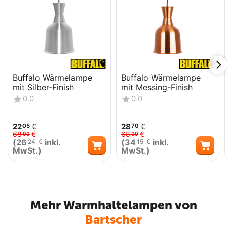
Buffalo Wärmelampe
Buffalo Wärmelampe
mit Silber-Finish
mit Messing-Finish
0.0
0.0
22
€
28
€
05
70
68
€
68
€
99
99
(
26
inkl.
(
34
inkl.
24
€
15
€
MwSt.)
MwSt.)
Mehr Warmhaltelampen von
Bartscher