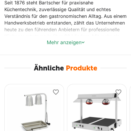
Seit 1876 steht Bartscher für praxisnahe
Küchentechnik, zuverlässige Qualität und echtes
Verständnis für den gastronomischen Alltag. Aus einem
Handwerksbetrieb entstanden, zählt das Unternehmen
heute zu den führenden Anbietern für professionelle
Küchenausstattung in über 80 Ländern. Mit mehr als
Mehr anzeigen
150 Jahren Erfahrung entwickelt Bartscher Lösungen,
die Arbeitsabläufe optimieren, Effizienz steigern und
den Küchenalltag spürbar erleichtern – in enger
Zusammenarbeit mit Köchen, Planern und
Ähnliche
Produkte
Fachhändlern.
Vollsortiment für Profis
Ob Imbiss, Restaurant oder Großküche: Mit über 2.000
Produkten bietet Bartscher ein umfassendes Sortiment
für jede Anforderung. Vom leistungsstarken Kochgerät
bis zum praktischen Kleingerät – alles aus einer Hand
und schnell verfügbar.
Qualität, die überzeugt