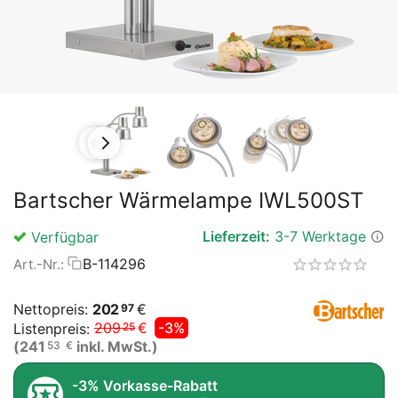
Bartscher Wärmelampe IWL500ST
Lieferzeit:
3-7 Werktage
Verfügbar
B-114296
Art.-Nr.:
Nettopreis:
202
€
97
209
€
-3%
Listenpreis:
25
(
241
inkl. MwSt.)
53
€
-3% Vorkasse-Rabatt