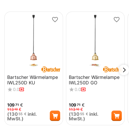
Bartscher Wärmelampe
Bartscher Wärmelampe
IWL250D KU
IWL250D GO
0.0
0.0
109
€
109
€
71
71
113
€
113
€
10
10
(
130
inkl.
(
130
inkl.
55
€
55
€
MwSt.)
MwSt.)