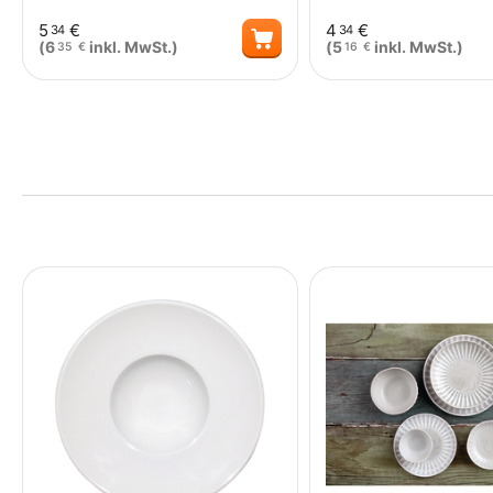
5
€
4
€
34
34
(
6
inkl. MwSt.)
(
5
inkl. MwSt.)
35
€
16
€
Menge