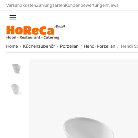
Versandkosten
Zahlungsarten
Kundenbewertungen
News
Home
Küchenzubehör
Porzellan
Hendi Porzellan
Hendi S
/
/
/
/