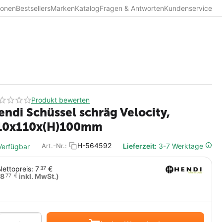
ionen
Bestsellers
Marken
Katalog
Fragen & Antworten
Kundenservice
Produkt bewerten
endi Schüssel schräg Velocity,
10x110x(H)100mm
H-564592
Lieferzeit:
3-7 Werktage
Art.-Nr.:
erfügbar
Nettopreis:
7
€
37
8
inkl. MwSt.)
77
€
Menge