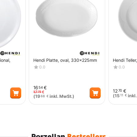
ional,
Hendi Platte, oval, 330x225mm
Hendi Telle
0.0
0.0
16
€
54
12
€
70
17
€
75
(
15
inkl
11
€
(
19
inkl. MwSt.)
68
€
Menge
Menge
Porzellan
Bestsellers