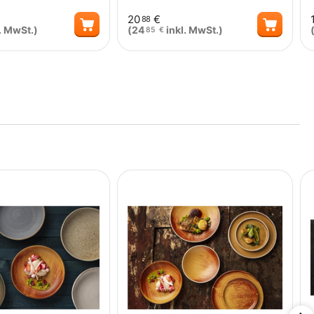
20
€
88
. MwSt.)
(
24
inkl. MwSt.)
85
€
Menge
Menge