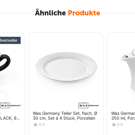
orzellan und Besteck.
Ähnliche
Produkte
n Non-Food-Catering-Produkten entwickelt HENDI
d Lösungen, die auf die Wünsche und
geschnitten sind. Aspekte, wie z. B. „effizienter“,
lität“, spielen dabei eine besondere Rolle. Nach der
NDI auch weiterhin an Verbesserungen arbeiten, um
Bestseller
cht zu werden.
ößtenteils im eigenen Haus entwickelt und gestaltet.
arantieren. Die Produkte werden in streng
der ganzen Welt hergestellt. In allen Fällen kümmern
s Management und die Qualitätskontrolle des
werden in China hergestellt. Auch der Logistikprozess
ngen optimiert.
 ein großes Logistikzentrum in den Niederlanden.
sungen in Polen, Österreich, Rumänien, Griechenland
e Warenlager. Dank dieser hohen Lagerkapazität ist
 aus unserem Katalog ab Lager zu liefern, weshalb
o
Was Germany Teller Set, flach, Ø
Was German
BLACK, 90
30 cm, Set á 4 Stück, Porzellan
350 ml, Por
tück,
0.0
0.0