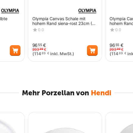
lbte
Olympia Canvas Schale mit
Olympia Ca
hohem Rand siena-rost 23cm (6
hohem Rand
Stück)
Stück)
0.0
0.0
96
€
96
€
55
55
203
€
203
€
99
99
(
114
inkl. MwSt.)
(
114
ink
89
€
89
€
Menge
Menge
Mehr Porzellan von
Hendi