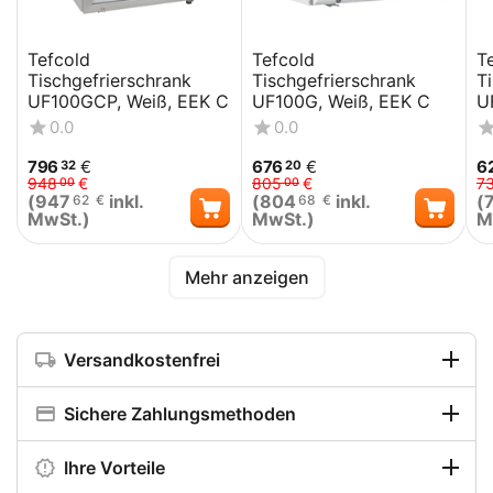
Tefcold
Tefcold
T
Tischgefrierschrank
Tischgefrierschrank
T
UF100GCP, Weiß, EEK C
UF100G, Weiß, EEK C
U
0.0
0.0
796
€
676
€
6
32
20
948
€
805
€
7
00
00
(
947
inkl.
(
804
inkl.
(
62
€
68
€
MwSt.)
MwSt.)
M
Mehr anzeigen
Versandkostenfrei
Sichere Zahlungsmethoden
Ihre Vorteile