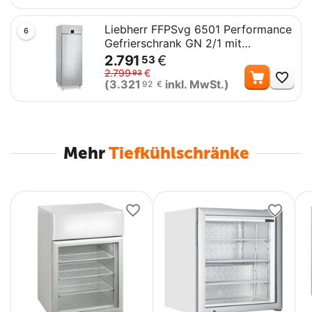
Liebherr FFPSvg 6501 Performance
6
Gefrierschrank GN 2/1 mit
Umluftkühlung
2.791
€
53
Me
2.799
€
93
(
3.321
inkl. MwSt.)
92
€
Mehr
Tiefkühlschränke