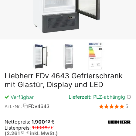
Liebherr FDv 4643 Gefrierschrank
mit Glastür, Display und LED
Lieferzeit:
PLZ-abhängig
Verfügbar
FDv4643
5
Art.-Nr.:
Nettopreis:
1.900
€
43
1.908
€
Listenpreis:
83
(
2.261
inkl. MwSt.)
51
€