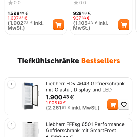
SmartFrost
Gefrierschrank mit
0.0
0.0
Umluftkühlung
1.598
€
928
€
93
93
1.607
€
937
€
33
33
(
1.902
inkl.
(
1.105
inkl.
73
€
43
€
MwSt.)
MwSt.)
Tiefkühlschränke
Bestsellers
Liebherr FDv 4643 Gefrierschrank
1
mit Glastür, Display und LED
1.900
€
43
Me
1.908
€
83
(
2.261
inkl. MwSt.)
51
€
Liebherr FFFsg 6501 Performance
2
Gefrierschrank mit SmartFrost