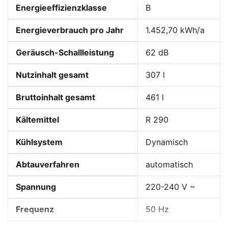
Energieeffizienzklasse
B
Energieverbrauch pro Jahr
1.452,70 kWh/a
Geräusch-Schallleistung
62 dB
Nutzinhalt gesamt
307 l
Höhenverstellbare Füße
Bruttoinhalt gesamt
461 l
Wo die tägliche Raumhygiene eine wichtige Rolle
spielt, bieten die höhenverstellbaren Stellfüße
Kältemittel
R 290
ausreichend Bodenfreiheit und gewährleisten, dass die
Reinigung auch unter dem Gerät leicht und bequem
Kühlsystem
Dynamisch
erfolgen kann.
Abtauverfahren
automatisch
Spannung
220-240 V ~
Frequenz
50 Hz