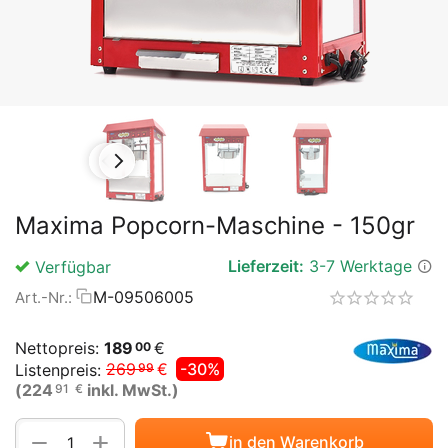
Maxima Popcorn-Maschine - 150gr
Lieferzeit:
3-7 Werktage
Verfügbar
M-09506005
Art.-Nr.:
Nettopreis:
189
€
00
269
€
-30%
Listenpreis:
99
(
224
inkl. MwSt.)
91
€
Menge
+
−
in den Warenkorb