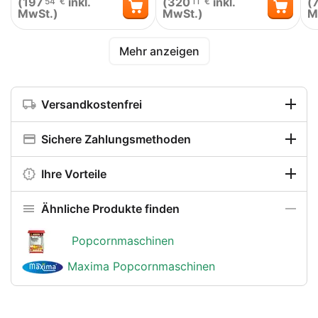
(
197
inkl.
(
320
inkl.
(
54
€
11
€
MwSt.)
MwSt.)
M
Mehr anzeigen
Versandkostenfrei
Sichere Zahlungsmethoden
Ihre Vorteile
Ähnliche Produkte finden
Popcornmaschinen
Maxima Popcornmaschinen