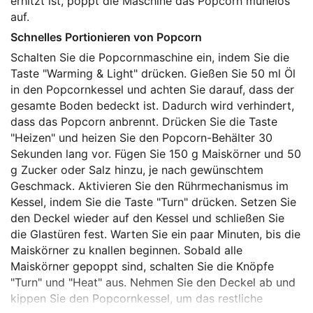
erhitzt ist, poppt die Maschine das Popcorn mühelos
auf.
Schnelles Portionieren von Popcorn
Schalten Sie die Popcornmaschine ein, indem Sie die
Taste "Warming & Light" drücken. Gießen Sie 50 ml Öl
in den Popcornkessel und achten Sie darauf, dass der
gesamte Boden bedeckt ist. Dadurch wird verhindert,
dass das Popcorn anbrennt. Drücken Sie die Taste
"Heizen" und heizen Sie den Popcorn-Behälter 30
Sekunden lang vor. Fügen Sie 150 g Maiskörner und 50
g Zucker oder Salz hinzu, je nach gewünschtem
Geschmack. Aktivieren Sie den Rührmechanismus im
Kessel, indem Sie die Taste "Turn" drücken. Setzen Sie
den Deckel wieder auf den Kessel und schließen Sie
die Glastüren fest. Warten Sie ein paar Minuten, bis die
Maiskörner zu knallen beginnen. Sobald alle
Maiskörner gepoppt sind, schalten Sie die Knöpfe
"Turn" und "Heat" aus. Nehmen Sie den Deckel ab und
kippen Sie den Popcornkessel, um das restliche