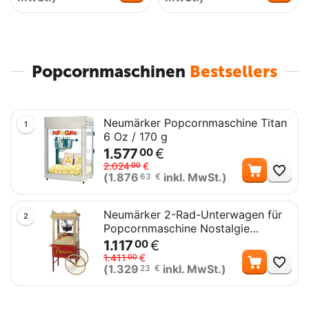
Popcornmaschinen
Bestsellers
Neumärker Popcornmaschine Titan
1
6 Oz / 170 g
1.577
€
00
Me
2.024
€
00
(
1.876
inkl. MwSt.)
63
€
Neumärker 2-Rad-Unterwagen für
2
Popcornmaschine Nostalgie
Cinema
1.117
€
00
Me
1.411
€
00
(
1.329
inkl. MwSt.)
23
€