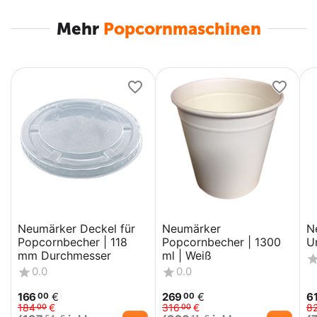
Mehr
Popcornmaschinen
Neumärker Deckel für
Neumärker
N
Popcornbecher | 118
Popcornbecher | 1300
U
mm Durchmesser
ml | Weiß
0.0
0.0
166
€
269
€
6
00
00
184
€
316
€
8
00
00