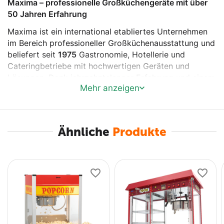
Maxima – professionelle Großküchengeräte mit über
50 Jahren Erfahrung
Maxima
ist ein international etabliertes Unternehmen
im Bereich professioneller Großküchenausstattung und
beliefert seit
1975
Gastronomie, Hotellerie und
Cateringbetriebe mit hochwertigen Geräten und
Lösungen. Dank jahrzehntelanger Erfahrung und einem
Mehr anzeigen
klaren Fokus auf
Qualität, Zuverlässigkeit und
Benutzerfreundlichkeit
bietet Maxima ein breites
Sortiment an professionellen Küchen- und
Cateringgeräten, die für den intensiven täglichen
Ähnliche
Produkte
Einsatz konzipiert sind. Alle Produkte erfüllen strenge
Sicherheits- und Hygieneanforderungen sowie aktuelle
europäische Standards.
Das Sortiment umfasst unter anderem:
Geräte zur
Lebensmittelverarbeitung und -
zubereitung
(z. B. Planetenmischer, Fleischwölfe,
Allesschneider)