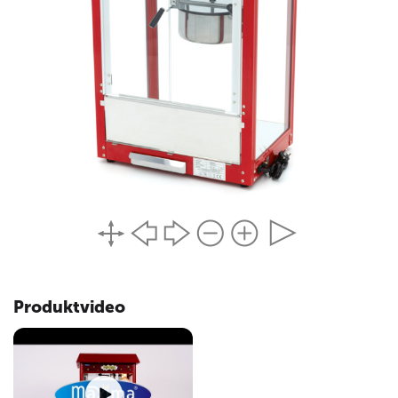
Popcornmaschine an. Denken Sie daran, dass die losen
Teile von Hand gereinigt werden müssen, da sie nicht
spülmaschinenfest sind, und trocknen Sie sie gründlich
ab. Setzen Sie sie nach der Reinigung wieder in die
Maschine ein.
Merkmale
Ausgestattet mit einer Krümelschublade
Popcorntopf für 150 Gramm Maiskörner auf einmal
Glastüren verhindern, dass das Popcorn
verschüttet wird
Popcornpfanne kann gedreht/gekippt werden
Produktspezifikationen
Produktvideo
Nettogewicht: 24kg
Kapazität: 150 g Maiskörner pro Zeit, ca. 3 kg pro
Stunde
Abmessungen der Maschine: B56 x T42 x H76cm