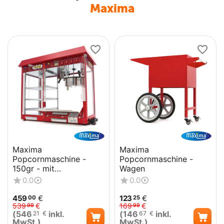
Maxima
Maxima
Maxima
Popcornmaschine -
Popcornmaschine -
150gr - mit
Wagen
Warmhaltevitrine
0.0
0.0
459
€
123
€
00
25
539
€
169
€
99
99
(
546
inkl.
(
146
inkl.
21
€
67
€
MwSt.)
MwSt.)