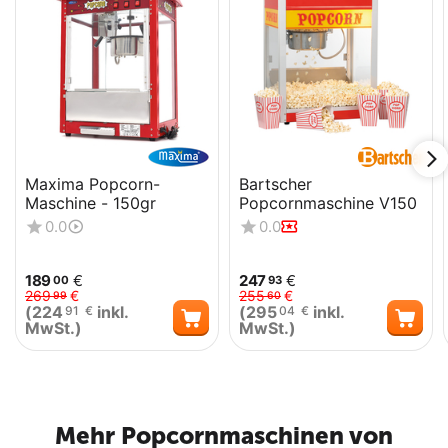
weltweit.
Maxima Popcorn-
Bartscher
Maschine - 150gr
Popcornmaschine V150
0.0
0.0
189
€
247
€
00
93
269
€
255
€
99
60
(
224
inkl.
(
295
inkl.
91
€
04
€
MwSt.)
MwSt.)
Mehr Popcornmaschinen von