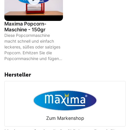
220V/50Hz/1Phase 1375W
Vor-und Nachteile
+ Sicherer Kochvorgang dank Glastüren
Maxima Popcorn-
+ Heizelement hält das Popcorn warm
Maschine - 150gr
+ Einfache Bedienung
Diese Popcornmaschine
+ Ausziehbar mit Wagen
macht schnell und einfach
- Gründliche Reinigung ist erforderlich
leckeres, süßes oder salziges
Popcorn. Erhitzen Sie die
Popcornmaschine und fügen
Sie die Zutaten hinzu und in
zwei Minuten haben Sie
Hersteller
heißes Popcorn. Mit den
Glastüren können Sie den
Popcornprozess überwachen
und sind sicher. Sie ist mit
einem Wagen erweiterbar.
Zum Markenshop