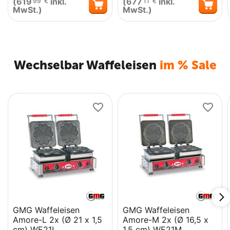
(
619
inkl.
(
677
inkl.
99
€
11
€
MwSt.)
MwSt.)
Wechselbar Waffeleisen
im % Sale
GMG Waffeleisen
GMG Waffeleisen
Amore-L 2x (Ø 21 x 1,5
Amore-M 2x (Ø 16,5 x
cm) WE21L
1,5 cm) WE21M