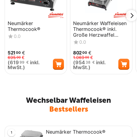
Neumärker
Neumärker Waffeleisen
Thermocook®
Thermocook® inkl.
Große Herzwaffel
0.0
Wechselplatten
0.0
521
€
802
€
00
00
695
€
1.069
€
00
00
(
619
inkl.
(
954
inkl.
99
€
38
€
MwSt.)
MwSt.)
Wechselbar Waffeleisen
Bestsellers
Neumärker Thermocook®
1