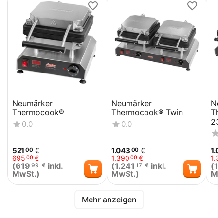
Neumärker
Neumärker
N
Thermocook®
Thermocook® Twin
T
2
0.0
0.0
521
€
1.043
€
1
00
00
695
€
1.390
€
1.
00
00
(
619
inkl.
(
1.241
inkl.
(
99
€
17
€
MwSt.)
MwSt.)
M
Mehr anzeigen