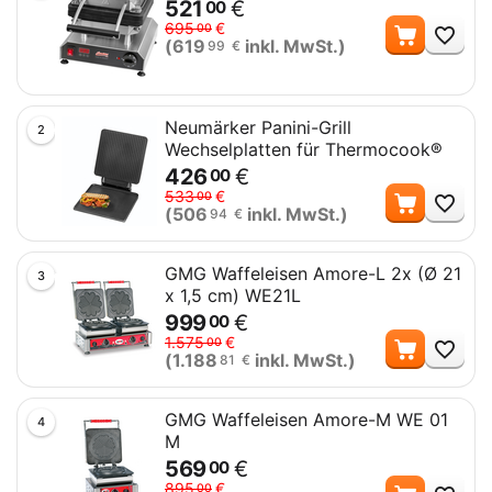
521
€
00
Me
695
€
00
(
619
inkl. MwSt.)
99
€
Neumärker Panini-Grill
2
Wechselplatten für Thermocook®
426
€
00
Me
533
€
00
(
506
inkl. MwSt.)
94
€
GMG Waffeleisen Amore-L 2x (Ø 21
3
x 1,5 cm) WE21L
999
€
00
Me
1.575
€
00
(
1.188
inkl. MwSt.)
81
€
GMG Waffeleisen Amore-M WE 01
4
M
569
€
00
Me
895
€
00