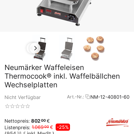
Neumärker Waffeleisen
Thermocook® inkl. Waffelbällchen
Wechselplatten
NM-12-40801-60
Art.-Nr.:
Nicht Verfügbar
Nettopreis:
802
€
00
1.069
€
-25%
Listenpreis:
00
(
954
inkl. MwSt.)
38
€