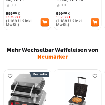
0.0
0.0
999
€
999
€
00
00
1.575
€
1.575
€
00
00
(
1.188
inkl.
(
1.188
inkl.
81
€
81
€
MwSt.)
MwSt.)
Mehr Wechselbar Waffeleisen von
Neumärker
Bestseller