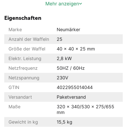
Äußerst stabile Rahmenkostruktion durch
Mehr anzeigen
verstärkte Stützleisten
Der Abstand von 42 mm zwischen den heißen
Eigenschaften
Platten und dem Gehäuse ermöglicht die
Marke
Neumärker
thermische Entkopplung und verlängert somit die
Lebenszeit des Produktes
Anzahl der Waffeln
25
Verbesserte Lüftungsschlitze gewährleisten den
Größe der Waffel
40 x 40 x 25 mm
Wärmeaustausch im Gehäuse
Elektr. Leistung
2,8 kW
Einfache Reinigung der leicht erreichbaren
Oberflächen
Netzfrequenz
50HZ / 60Hz
Besonders servicefreundliche Konstruktion für eine
Netzspannung
230V
einfache Wartung und Reparatur
Frontpanel mit Display aus pflegeleichtem und
GTIN
4022955014044
langlebigem Autotex Polyester
Versandart
Paketversand
Thermostatische Regelung 0 - 300°C
Maße
320 x 340/530 x 275/655
Kontrollleuchte
mm
Ein-/Ausschalter
Gewicht in kg
15,5 kg
Gehäuse Edelstahl