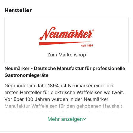
Höhenverstellbare Füße
Hersteller
Wechselplatten: Für 25 Waffelbällchen je 40 x 40 x
25 mm. Massiver Aluminiumguss mit
Antihaftbeschichtung.
Zum Markenshop
Neumärker - Deutsche Manufaktur für professionelle
Gastronomiegeräte
Gegründet im Jahr 1894, ist Neumärker einer der
ersten Hersteller für elektrische Waffeleisen weltweit.
Vor über 100 Jahren wurden in der Neumärker
Manufaktur Waffeleisen für den gehobenen Haushalt
gefertigt. Heute ist Neumärker einer der führenden
Mehr anzeigen
Produzenten von professionellen Waffeleisen,
Grillplatten, Kontaktgrills, Crepesplatten und vieler