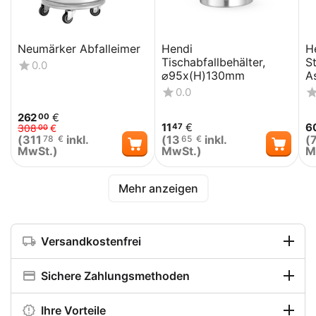
Neumärker Abfalleimer
Hendi
H
Tischabfallbehälter,
S
0.0
⌀95x(H)130mm
A
⌀
0.0
262
€
00
11
€
6
47
308
€
00
(
311
inkl.
(
13
inkl.
(
78
€
65
€
MwSt.)
MwSt.)
M
Mehr anzeigen
Versandkostenfrei
Sichere Zahlungsmethoden
Ihre Vorteile