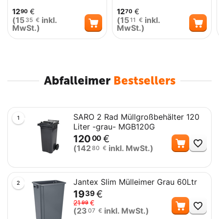
12
€
12
€
90
70
(
15
inkl.
(
15
inkl.
35
€
11
€
MwSt.)
MwSt.)
Abfalleimer
Bestsellers
SARO 2 Rad Müllgroßbehälter 120
1
Liter -grau- MGB120G
120
€
00
Me
(
142
inkl. MwSt.)
80
€
Jantex Slim Mülleimer Grau 60Ltr
2
19
€
39
Me
21
€
99
(
23
inkl. MwSt.)
07
€