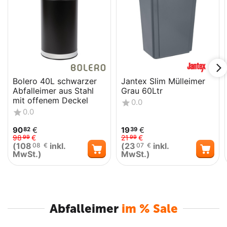
Bolero 40L schwarzer
Jantex Slim Mülleimer
Abfalleimer aus Stahl
Grau 60Ltr
mit offenem Deckel
0.0
0.0
90
€
19
€
82
39
98
€
21
€
99
99
(
108
inkl.
(
23
inkl.
08
€
07
€
MwSt.)
MwSt.)
Abfalleimer
im % Sale