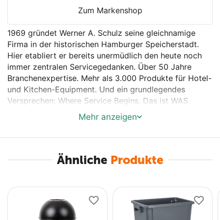
Zum Markenshop
1969 gründet Werner A. Schulz seine gleichnamige
Firma in der historischen Hamburger Speicherstadt.
Hier etabliert er bereits unermüdlich den heute noch
immer zentralen Servicegedanken. Über 50 Jahre
Branchenexpertise. Mehr als 3.000 Produkte für Hotel-
und Kitchen-Equipment. Und ein grundlegendes
Versprechen: Where Service Begins. Das ist WAS
Germany, dein Supplier, der deine Kund:innen zu
Mehr anzeigen
perfekten Gastgeber:innen macht. Service made in
Hamburg für die Welt: Rund um den Globus vertrauen
heute B2B-Kund:innen den Produkten und dem Service
von WAS Germany.
Ähnliche
Produkte