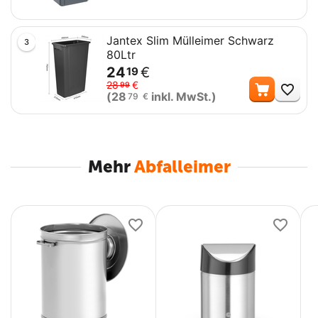
Jantex Slim Mülleimer Schwarz
3
80Ltr
24
€
19
Me
28
€
99
(
28
inkl. MwSt.)
79
€
Mehr
Abfalleimer