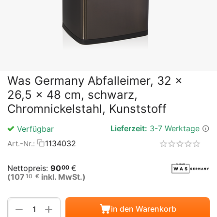
Was Germany Abfalleimer, 32 x
26,5 x 48 cm, schwarz,
Chromnickelstahl, Kunststoff
Lieferzeit:
3-7 Werktage
Verfügbar
1134032
Art.-Nr.:
Nettopreis:
90
€
00
(
107
inkl. MwSt.)
10
€
Menge
+
−
in den Warenkorb