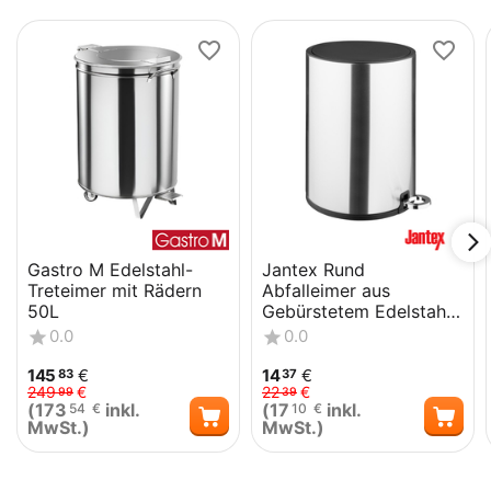
Gastro M Edelstahl-
Jantex Rund
Treteimer mit Rädern
Abfalleimer aus
50L
Gebürstetem Edelstahl
6Ltr
0.0
0.0
145
€
14
€
83
37
249
€
22
€
99
39
(
173
inkl.
(
17
inkl.
54
€
10
€
MwSt.)
MwSt.)