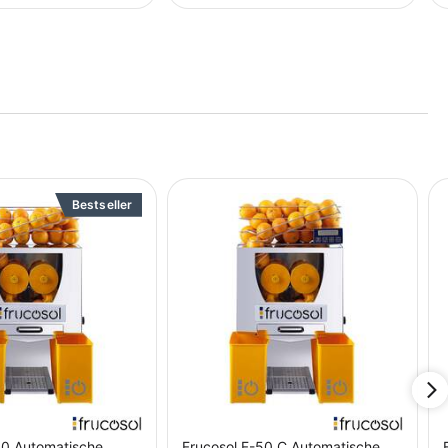
Bestseller
50 Automatische
Frucosol F-50 C Automatische