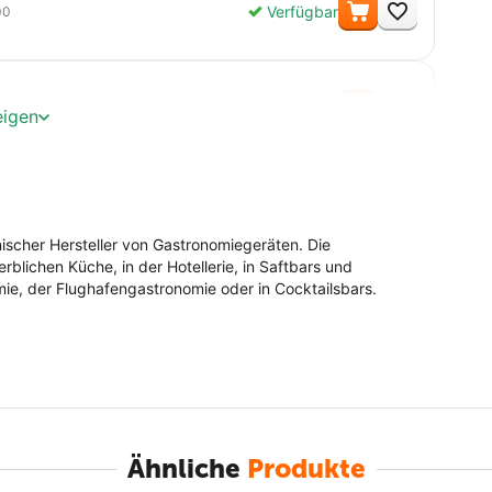
Menge
Verfügbar
00
Menge
Verfügbar
t
eigen
nischer Hersteller von Gastronomiegeräten. Die
blichen Küche, in der Hotellerie, in Saftbars und
e, der Flughafengastronomie oder in Cocktailsbars.
Ähnliche
Produkte