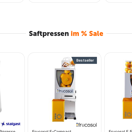
Saftpressen
im % Sale
Bestseller
ftpresse,
Frucosol F-Compact
Frucosol F 