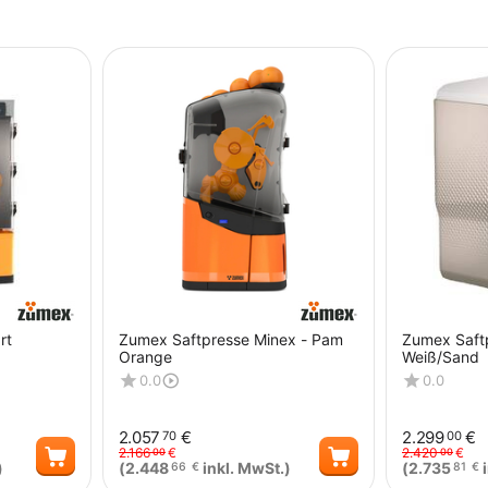
rt
Zumex Saftpresse Minex - Pam
Zumex Saftp
Orange
Weiß/Sand
0.0
0.0
2.057
€
2.299
€
70
00
2.166
€
2.420
€
00
00
)
(
2.448
inkl. MwSt.)
(
2.735
i
66
€
81
€
Menge
Menge