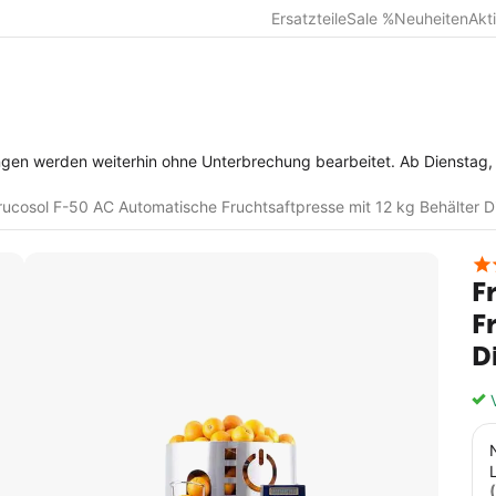
Ersatzteile
Sale %
Neuheiten
Akt
en weiterhin ohne Unterbrechung bearbeitet. Ab Dienstag, dem 11. Aug
rucosol F-50 AC Automatische Fruchtsaftpresse mit 12 kg Behälter Di
F
F
D
V
(