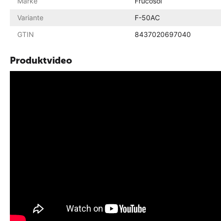
Marke
Frucosol
Variante
F-50AC
GTIN
8437020697040
Produktvideo