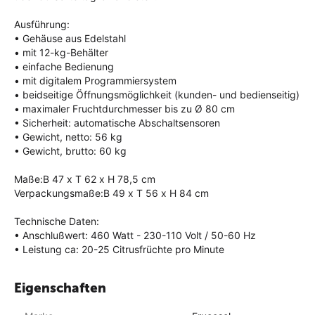
Ausführung:
• Gehäuse aus Edelstahl
• mit 12-kg-Behälter
• einfache Bedienung
• mit digitalem Programmiersystem
• beidseitige Öffnungsmöglichkeit (kunden- und bedienseitig)
• maximaler Fruchtdurchmesser bis zu Ø 80 cm
• Sicherheit: automatische Abschaltsensoren
• Gewicht, netto: 56 kg
• Gewicht, brutto: 60 kg
Maße:B 47 x T 62 x H 78,5 cm
Verpackungsmaße:B 49 x T 56 x H 84 cm
Technische Daten:
• Anschlußwert: 460 Watt - 230-110 Volt / 50-60 Hz
• Leistung ca: 20-25 Citrusfrüchte pro Minute
Eigenschaften