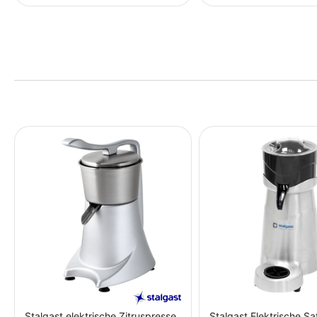
Stalgast elektrische Zitruspresse
Stalgast Elektrische Sa