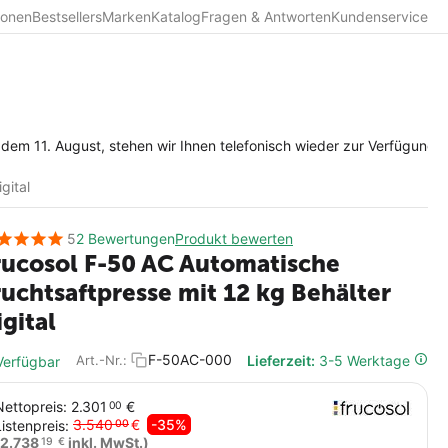
ionen
Bestsellers
Marken
Katalog
Fragen & Antworten
Kundenservice
ust, stehen wir Ihnen telefonisch wieder zur Verfügung. Vielen Dank 
gital
5
2 Bewertungen
Produkt bewerten
rucosol F-50 AC Automatische
ruchtsaftpresse mit 12 kg Behälter
igital
F-50AC-000
Lieferzeit:
3-5 Werktage
Art.-Nr.:
erfügbar
Nettopreis:
2.301
€
00
3.540
€
-35%
Listenpreis:
00
2.738
inkl. MwSt.)
19
€