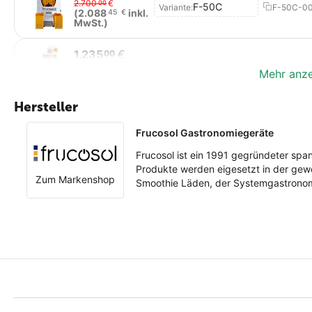
2.700
€
00
F-50C
Variante:
F-50C-0
(
2.088
inkl.
45
€
MwSt.)
1.235
€
00
1.900
€
00
F-Compact
Variante:
F-Compac
Mehr anz
(
1.469
inkl.
65
€
MwSt.)
Hersteller
Frucosol Gastronomiegeräte
Frucosol ist ein 1991 gegründeter spa
Produkte werden eigesetzt in der gewer
Zum Markenshop
Smoothie Läden, der Systemgastronomi