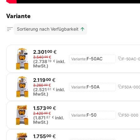
Variante
Sortierung nach Verfügbarkeit
2.301
€
00
3.540
€
00
F-50AC
Variante:
F-50AC-
(
2.738
inkl.
19
€
MwSt.)
2.119
€
00
3.260
€
00
F-50A
Variante:
F50A-00
(
2.521
inkl.
61
€
MwSt.)
1.573
€
00
2.420
€
00
F-50
Variante:
F50-000
(
1.871
inkl.
87
€
MwSt.)
1.755
€
00