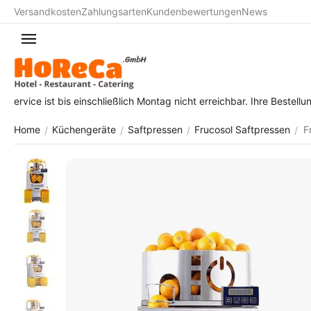
Versandkosten
Zahlungsarten
Kundenbewertungen
News
t bis einschließlich Montag nicht erreichbar. Ihre Bestellungen werd
Home
Küchengeräte
Saftpressen
Frucosol Saftpressen
F
/
/
/
/