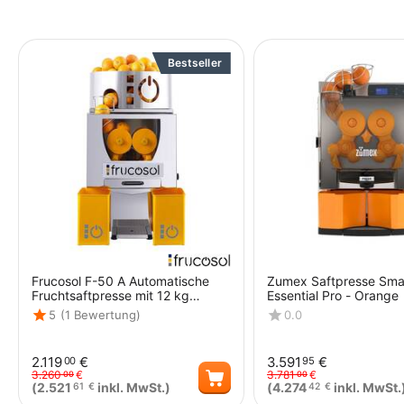
Bestseller
Frucosol F-50 A Automatische
Zumex Saftpresse Sma
Fruchtsaftpresse mit 12 kg
Essential Pro - Orange
Behälter
5
(1 Bewertung)
0.0
2.119
€
3.591
€
00
95
3.260
€
3.781
€
00
00
(
2.521
inkl. MwSt.)
(
4.274
inkl. MwSt.
61
€
42
€
Menge