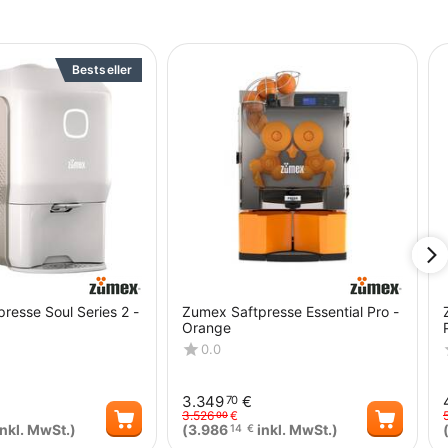
Bestseller
resse Soul Series 2 -
Zumex Saftpresse Essential Pro -
Orange
0.0
3.349
€
70
3.526
€
00
nkl. MwSt.)
(
3.986
inkl. MwSt.)
14
€
Menge
Menge