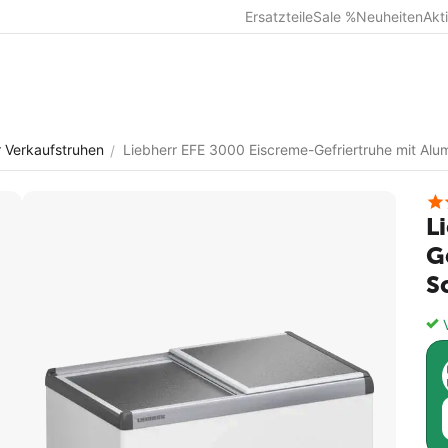
Ersatzteile
Sale %
Neuheiten
Akt
r Verkaufstruhen
Liebherr EFE 3000 Eiscreme-Gefriertruhe mit Alu
/
L
G
S
V