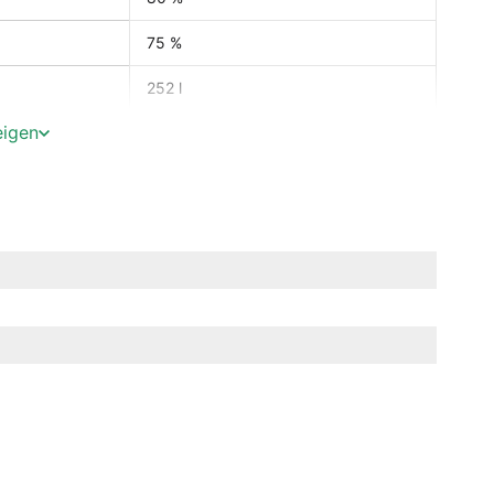
75 %
252 l
eigen
252 l
287 l
R 290
Statisch
manuell
220-240 V ~
50 Hz
1,5 A