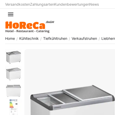
Versandkosten
Zahlungsarten
Kundenbewertungen
News
Home
Kühltechnik
Tiefkühltruhen
Verkaufstruhen
Liebher
/
/
/
/
Bestseller