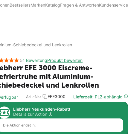
ionen
Bestsellers
Marken
Katalog
Fragen & Antworten
Kundenservice
minium-Schiebedeckel und Lenkrollen
5
1 Bewertung
Produkt bewerten
iebherr EFE 3000 Eiscreme-
efriertruhe mit Aluminium-
chiebedeckel und Lenkrollen
EFE3000
Lieferzeit:
PLZ-abhängig
Art.-Nr.:
erfügbar
Liebherr Neukunden-Rabatt
Details zur Aktion
Die Aktion endet in: