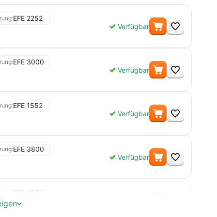
-18 °C
EFE 2252
rung:
B
Menge
Verfügbar
84,0 / 104,5 / 66,1 cm
60 mm
EFE 3000
rung:
Menge
Verfügbar
58,50 kg
51,00 kg
EFE 1552
rung:
Menge
Verfügbar
Mechanische Steuerung
-10°C bis -24°C
EFE 3800
rung:
Menge
Verfügbar
innen analog
0
EFE 3052
rung:
Menge
Stahl
Verfügbar
eigen