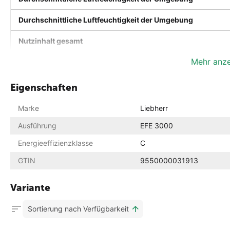
Durchschnittliche Luftfeuchtigkeit der Umgebung
Nutzinhalt gesamt
Mehr anz
Gesamtvolumen
Bruttoinhalt gesamt
Eigenschaften
Kältemittel
Marke
Liebherr
Kühlsystem
Ausführung
EFE 3000
Energieeffizienzklasse
C
Abtauverfahren
GTIN
9550000031913
Spannung
Variante
Frequenz
Sortierung nach Verfügbarkeit
Anschlusswert