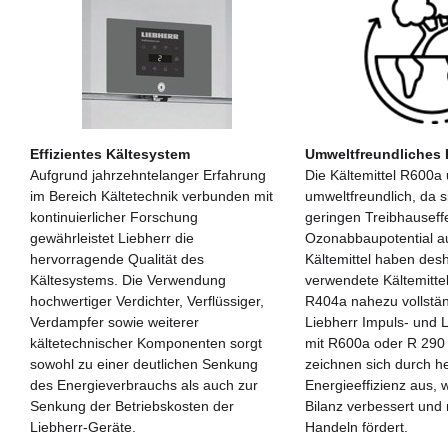
Effizientes Kältesystem
Umweltfreundliches K
Aufgrund jahrzehntelanger Erfahrung
Die Kältemittel R600a
im Bereich Kältetechnik verbunden mit
umweltfreundlich, da s
kontinuierlicher Forschung
geringen Treibhauseff
gewährleistet Liebherr die
Ozonabbaupotential a
hervorragende Qualität des
Kältemittel haben desh
Kältesystems. Die Verwendung
verwendete Kältemitt
hochwertiger Verdichter, Verflüssiger,
R404a nahezu vollständ
Verdampfer sowie weiterer
Liebherr Impuls- und 
kältetechnischer Komponenten sorgt
mit R600a oder R 290
sowohl zu einer deutlichen Senkung
zeichnen sich durch h
des Energieverbrauchs als auch zur
Energieeffizienz aus,
Senkung der Betriebskosten der
Bilanz verbessert und
Liebherr-Geräte.
Handeln fördert.