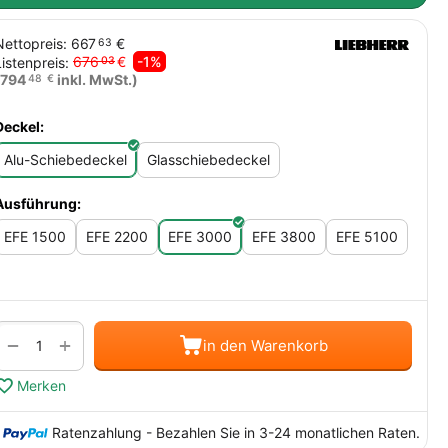
Nettopreis:
667
€
63
676
€
-1%
Listenpreis:
03
794
inkl. MwSt.)
48
€
Deckel:
Alu-Schiebedeckel
Glasschiebedeckel
Ausführung:
EFE 1500
EFE 2200
EFE 3000
EFE 3800
EFE 5100
Menge
+
−
in den Warenkorb
Merken
Ratenzahlung - Bezahlen Sie in 3-24 monatlichen Raten.