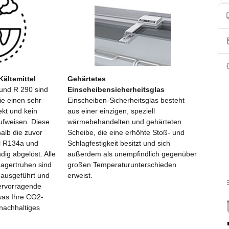
ältemittel
Gehärtetes
 und R 290 sind
Einscheibensicherheitsglas
ie einen sehr
Einscheiben-Sicherheitsglas besteht
ekt und kein
aus einer einzigen, speziell
ufweisen. Diese
wärmebehandelten und gehärteten
alb die zuvor
Scheibe, die eine erhöhte Stoß- und
el R134a und
Schlagfestigkeit besitzt und sich
ig abgelöst. Alle
außerdem als unempfindlich gegenüber
Lagertruhen sind
großen Temperaturunterschieden
 ausgeführt und
erweist.
ervorragende
 was Ihre CO2-
 nachhaltiges